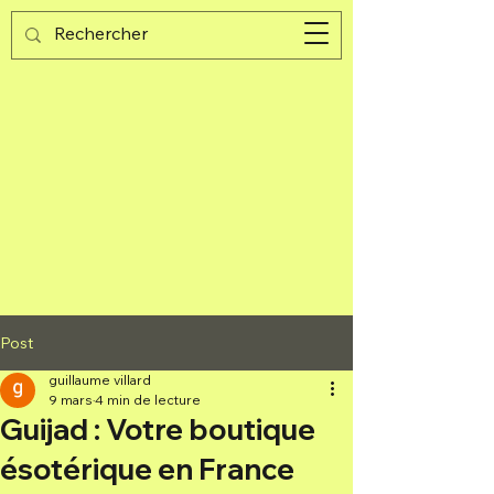
Guijad
Panier
Post
guillaume villard
9 mars
4 min de lecture
Guijad : Votre boutique
ésotérique en France