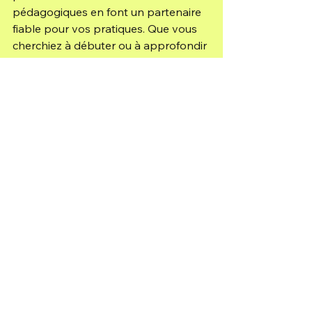
pédagogiques en font un partenaire 
fiable pour vos pratiques. Que vous 
cherchiez à débuter ou à approfondir 
votre expérience, Guijad vous offre 
les outils nécessaires pour avancer 
avec confiance.
Voir tout
Posts récents