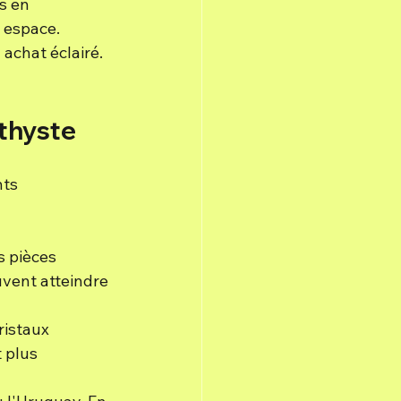
s en 
 espace. 
 achat éclairé. 
éthyste
ts 
s pièces 
vent atteindre 
ristaux 
 plus 