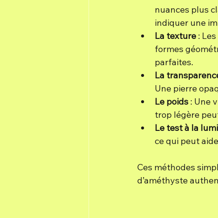
nuances plus cl
indiquer une imi
La texture
 : Le
formes géométri
parfaites.
La transparenc
Une pierre opaq
Le poids
 : Une 
trop légère peut
Le test à la lum
ce qui peut aide
Ces méthodes simple
d’améthyste authen