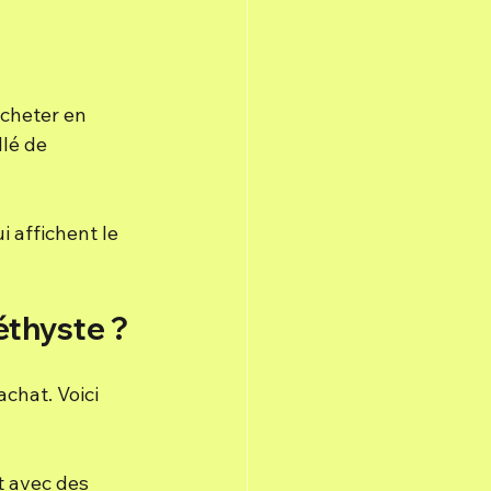
Acheter en 
lé de 
 affichent le 
éthyste ?
chat. Voici 
t avec des 