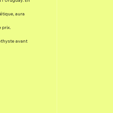
 l'Uruguay. En 
étique, aura 
 prix.
éthyste avant 