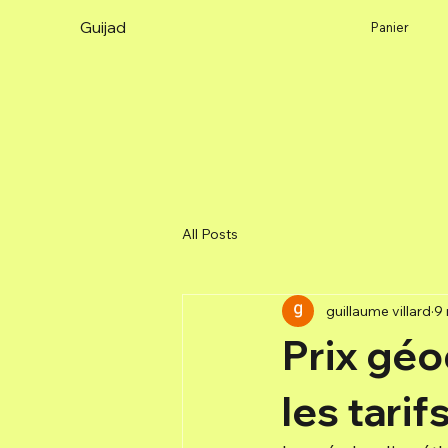
Guijad
Panier
All Posts
guillaume villard
9
Prix géo
les tarif