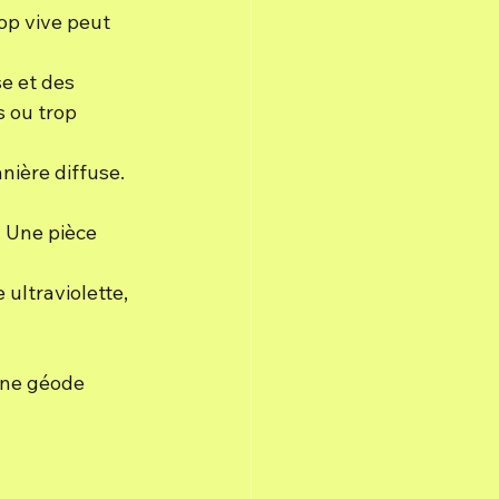
op vive peut 
e et des 
 ou trop 
nière diffuse. 
. Une pièce 
ultraviolette, 
une géode 