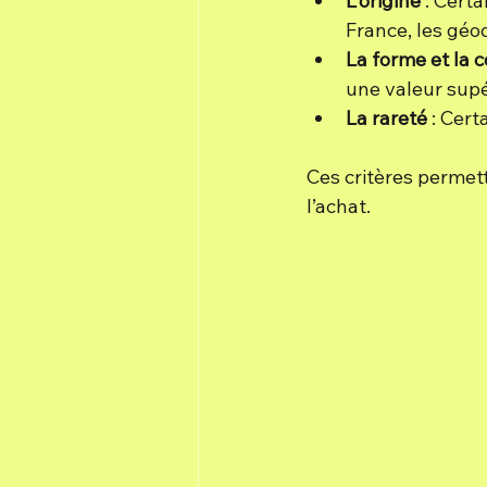
L'origine
 : Cert
France, les géo
La forme et la 
une valeur supé
La rareté
 : Cer
Ces critères permett
l’achat.