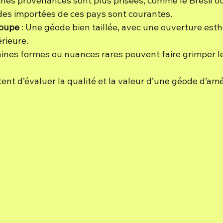
aines provenances sont plus prisées, comme le Brésil ou
des importées de ces pays sont courantes.
coupe
 : Une géode bien taillée, avec une ouverture esth
rieure.
taines formes ou nuances rares peuvent faire grimper le
ent d’évaluer la qualité et la valeur d’une géode d’am