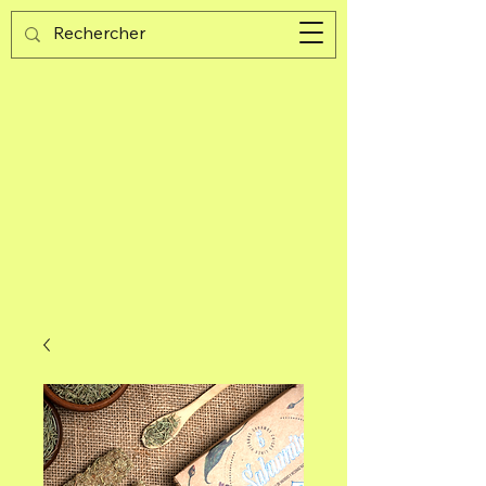
Guijad
Carrito