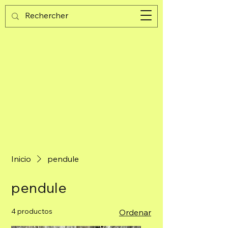
Guijad
Carrito
Inicio
pendule
pendule
4 productos
Ordenar