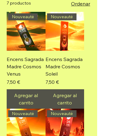
7 productos
Ordenar
Nouveauté
Nouveauté
Encens Sagrada
Encens Sagrada
Madre Cosmos
Madre Cosmos
Venus
Soleil
Precio
Precio
7,50 €
7,50 €
Agregar al
Agregar al
carrito
carrito
Nouveauté
Nouveauté