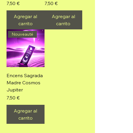
Precio
Precio
7,50 €
7,50 €
Agregar al
Agregar al
carrito
carrito
Nouveauté
Encens Sagrada
Madre Cosmos
Jupiter
Precio
7,50 €
Agregar al
carrito