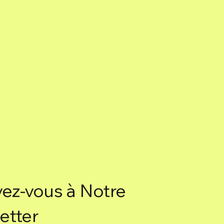
quand vous en avez besoin. 🌙
Arôme :
Yagra.
Détails supplémentaires :
Utilisation :
Utilisez l'arôme Yagra
selon vos besoins. 🌟
Quantité :
Le produit contient 8
battonets. 📦
Conclusion :
Ce produit associe arôme et planète
pour renforcer vos énergies et
harmoniser votre corps, esprit et
âme.
vez-vous à Notre
etter