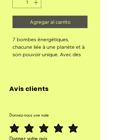
Agregar al carrito
7 bombes énergétiques,
chacune liée à une planète et à
son pouvoir unique. Avec des
arômes spéciaux, elles
équilibrent et renforcent vos
énergies, vous aidant à vous
connecter aux rythmes
Avis clients
cosmiques. Un rituel pour
harmoniser le corps, l'esprit et
l'âme.
Donnez-nous une note
Soleil : Son énergie est
renforcée le dimanche, mais
vous pouvez l'utiliser quand
Donnez votre avis