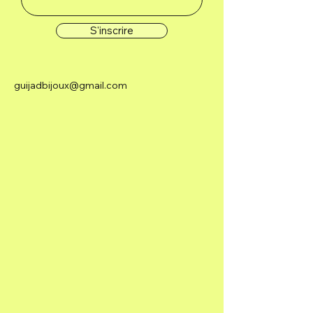
S'inscrire
Jupiter : Son énergie est
renforcée le jeudi, mais vous
pouvez l'utiliser quand vous en
avez besoin. Arôme : Basilic,
guijadbijoux@gmail.com
Encens et Benjoin.
Vénus : Son énergie est
renforcée le vendredi, mais vous
pouvez l'utiliser quand vous en
avez besoin. Arôme : Rose et
Bois de Santal.
Saturne : Son énergie est
renforcée le samedi, mais il peut
être utilisé chaque fois que vous
en avez besoin. Arôme : Myrrhe
et Cyprès.