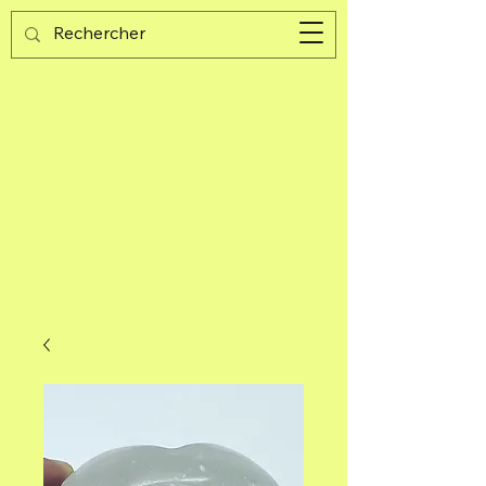
Guijad
Carrito