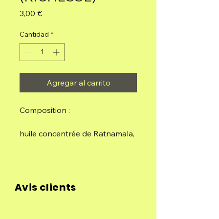
Precio
3,00 €
Cantidad
*
Agregar al carrito
Composition :
huile concentrée de Ratnamala,
charbon de bois, liant naturel et
sel.
Sachets de 5 batonnets
Avis clients