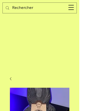
Guijad
Carrito