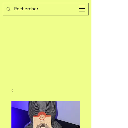
Guijad
Carrito