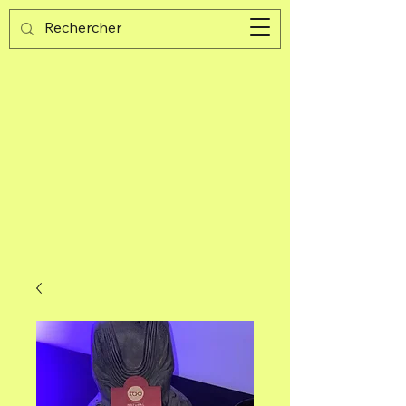
Guijad
Carrito