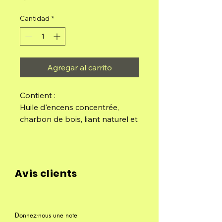
Cantidad
*
Agregar al carrito
Contient :
Huile d'encens concentrée,
charbon de bois, liant naturel et
sel.
Les sept pouvoirs s'unissent
pour équilibrer les énergies,
Avis clients
créant harmonie et bien-être
dans chaque recoin.
Sachet de 5 batonets
Donnez-nous une note