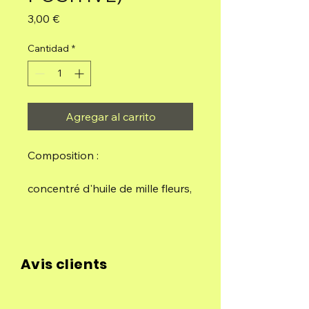
Precio
3,00 €
Cantidad
*
Agregar al carrito
Composition :
concentré d'huile de mille fleurs,
charbon de bois, liant naturel et
sel.
Sachets de 5 batonnets
Avis clients