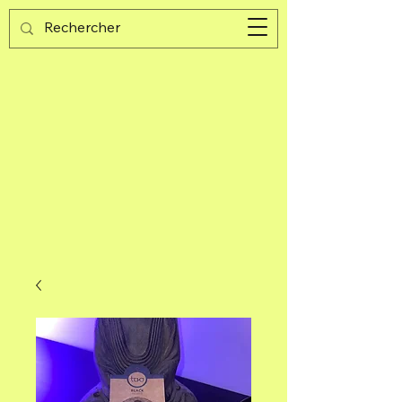
Guijad
Carrito