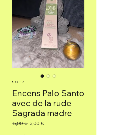
SKU: 9
Encens Palo Santo
avec de la rude
Sagrada madre
Precio
Precio
 5,00 € 
3,00 €
de