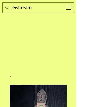
Guijad
Carrito