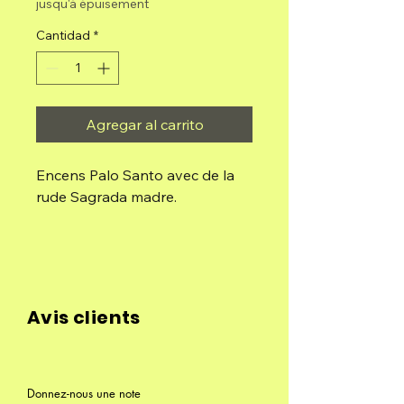
oferta
jusqu'à épuisement
Cantidad
*
Agregar al carrito
Encens Palo Santo avec de la
rude Sagrada madre.
Fait à la main.
Contenu : 8 tiges épaisses
extra-durables.
Avis clients
Durée : chaque stick dure 1
heure.
Donnez-nous une note