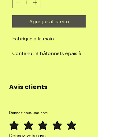
Agregar al carrito
Fabriqué à la main
Contenu : 8 bâtonnets épais à
longue durée
Durée : chaque bâtonnet dure 1
heure
Avis clients
Composition : bois de palo
santo (péruvien), huile
essentielle de roses, agglutinant
Donnez-nous une note
naturel.
L'amour, énergie intérieure qui
éveille l'âme, allume le feu de
Donnez votre avis