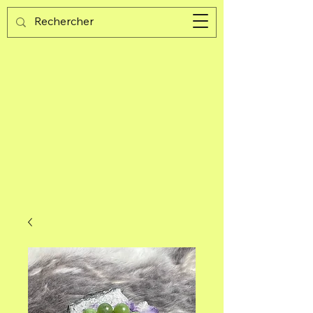
Guijad
Carrito