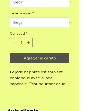
Taille poignet
*
Cantidad
*
Agregar al carrito
Le jade néphrite est souvent
confondue avec le jade
impériale. C’est pourtant deux
pierres bien différentes qui ont
la même appellation.
Le jade néphrite permet de