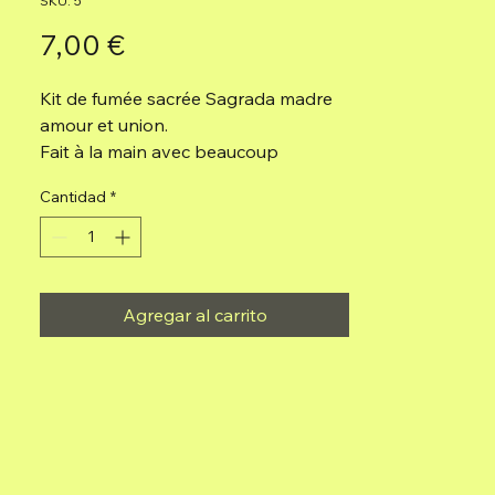
SKU: 5
Precio
7,00 €
Kit de fumée sacrée Sagrada madre
amour et union.
Fait à la main avec beaucoup
d'amour.
Cantidad
*
Composition : 4 charbons végétaux
et 4 perles aromatiques aux herbes
aromatiques, résines naturelles,
huiles essentielles et liant naturel.
Agregar al carrito
Utilisation : fumer.
Taille de la boîte : 5,5 x 5,5 x 5,5
centimètres.