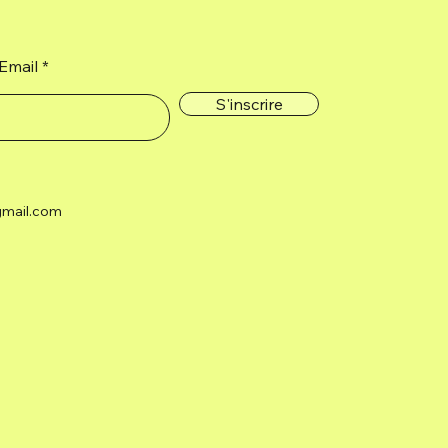
ressentie, la clarté apportée par
l'encens, le cèdre qui invite à la
prospérité et le romarin qui élève la
Email
vibration personnelle pour se
S'inscrire
connecter avec l'amour et l'union.
gmail.com