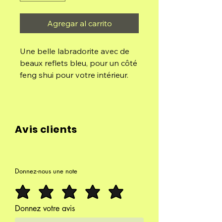
Agregar al carrito
Une belle labradorite avec de
beaux reflets bleu, pour un côté
feng shui pour votre intérieur.
Cette labradorite vous
apportera une protection pour
votre maison en absorbant les
Avis clients
énergies négatives.
921g
Donnez-nous une note
8,5cm/9,5cm/6cm
Donnez votre avis