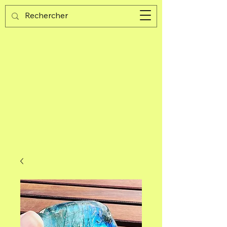
Guijad
Carrito