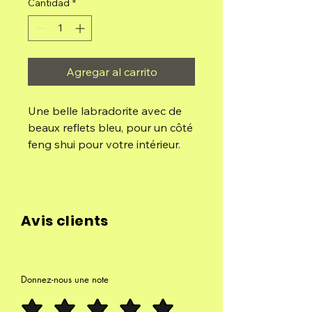
Cantidad
*
Agregar al carrito
Une belle labradorite avec de
beaux reflets bleu, pour un côté
feng shui pour votre intérieur.
Cette labradorite vous
apportera une protection pour
votre maison en absorbant les
énergies négatives.
Avis clients
1075g
7,5cm/13cm/6cm
Donnez-nous une note