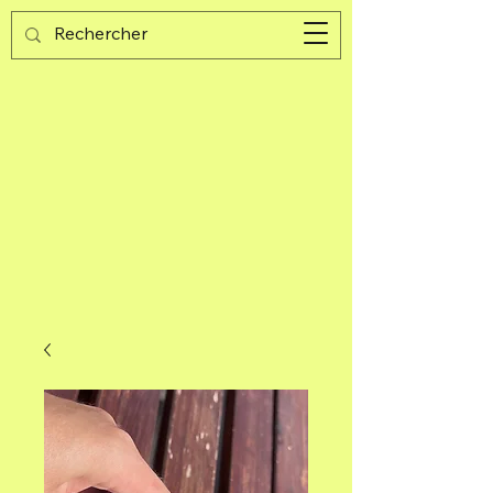
Guijad
Carrito