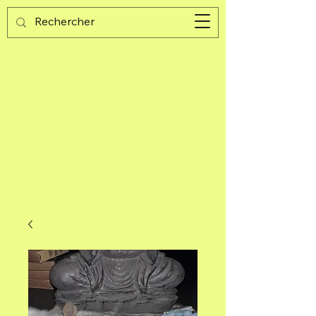
Guijad
Carrito