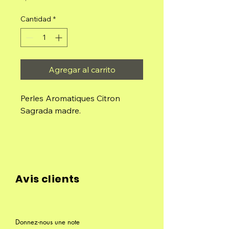
Cantidad
*
Agregar al carrito
Perles Aromatiques Citron
Sagrada madre.
Fait à la main avec beaucoup
d'amour.
Contenu : petite boîte avec
Avis clients
perles individuelles.
Composition : Huile aromatique
concentrée , huiles essentielles,
Donnez-nous une note