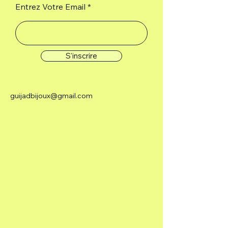
Entrez Votre Email
tolérance, spontanéité,
augmente l'estime de soi et la
sécurité des personnes.
S'inscrire
guijadbijoux@gmail.com