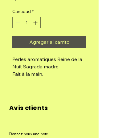
Cantidad
*
Agregar al carrito
Perles aromatiques Reine de la
Nuit Sagrada madre.
Fait à la main.
Composition : Huile aromatique
concentrée, huiles essentielles,
farine de bois, liant naturel.
Avis clients
Utilisations : Elle peut être
utilisée comme essence solide
pour les poêles, avec ou sans
Donnez-nous une note