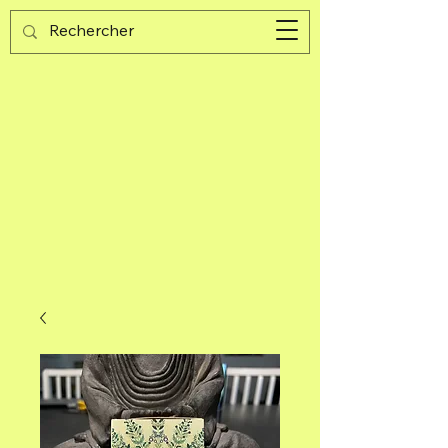
Guijad
Carrito