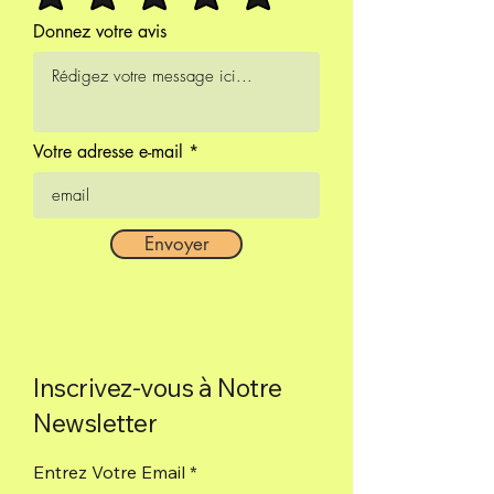
tres longtemps.
Donnez votre avis
Encens 100% naturel.
Votre adresse e-mail
Envoyer
Inscrivez-vous à Notre
Newsletter
Entrez Votre Email