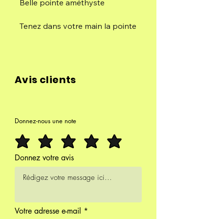
Belle pointe améthyste
Tenez dans votre main la pointe
d'Améthyste pour calmer vos
émotions trop fortes, dissiper
les angoisses et les tensions,
détendre votre esprit et votre
Avis clients
corps.
Posez la pointe polie
d'Améthyste dans la pièce à
Donnez-nous une note
vivre et le salon pour purifier
l'atmosphère et le rendre
paisible.
Donnez votre avis
Vous pouvez également poser
la pointe sur votre table de
chevet ou une étagère dans
Votre adresse e-mail
votre chambre. Elle favorise le