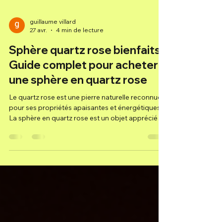
guillaume villard
27 avr.
4 min de lecture
Sphère quartz rose bienfaits :
Guide complet pour acheter
une sphère en quartz rose
Le quartz rose est une pierre naturelle reconnue
pour ses propriétés apaisantes et énergétiques.
La sphère en quartz rose est un objet apprécié
pour ses vertus en lithothérapie et pour son
esthétique douce. Dans cet article, je vous
explique tout ce qu’il faut savoir avant d’acheter
une sphère en quartz rose. Je détaille ses
bienfaits, ses usages, et les critères à considérer
pour faire un choix éclairé. Les sphères en quartz
rose bienfaits essentiels Le quartz rose est souve