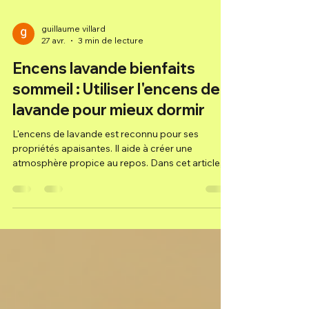
guillaume villard
27 avr.
3 min de lecture
Encens lavande bienfaits
sommeil : Utiliser l'encens de
lavande pour mieux dormir
L'encens de lavande est reconnu pour ses
propriétés apaisantes. Il aide à créer une
atmosphère propice au repos. Dans cet article, je
vous explique comment utiliser l'encens de
lavande pour améliorer la qualité de votre
sommeil. Je détaille ses bienfaits, les méthodes
d'utilisation, et les précautions à prendre. Les
encens lavande bienfaits sommeil L'encens de
lavande agit directement sur le système nerveux.