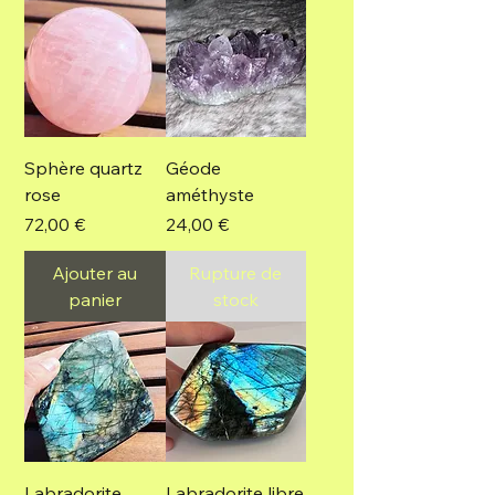
Sphère quartz
Géode
rose
améthyste
Prix
Prix
72,00 €
24,00 €
Ajouter au
Rupture de
panier
stock
Labradorite
Labradorite libre