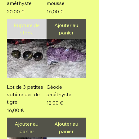
améthyste
mousse
Prix
Prix
20,00 €
16,00 €
Rupture de
Ajouter au
stock
panier
Lot de 3 petites
Géode
sphère oeil de
améthyste
tigre
Prix
12,00 €
Prix
16,00 €
Ajouter au
Ajouter au
panier
panier