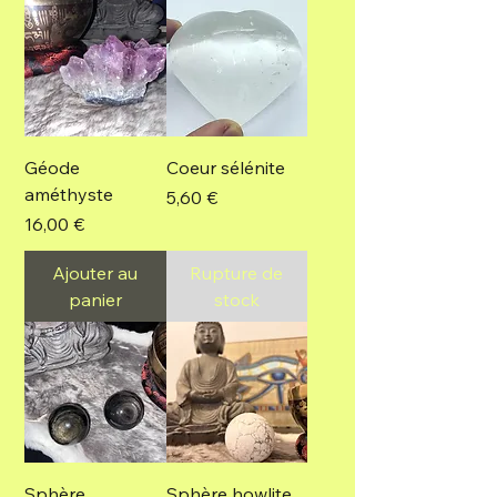
Géode
Coeur sélénite
améthyste
Prix
5,60 €
Prix
16,00 €
Ajouter au
Rupture de
panier
stock
Sphère
Sphère howlite