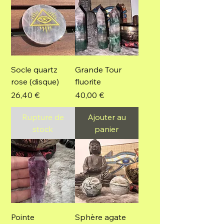
Socle quartz
Grande Tour
rose (disque)
fluorite
Prix
Prix
26,40 €
40,00 €
Rupture de
Ajouter au
stock
panier
Pointe
Sphère agate