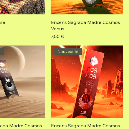
ose
Encens Sagrada Madre Cosmos
Venus
Prix
7,50 €
é
Nouveauté
rada Madre Cosmos
Encens Sagrada Madre Cosmos