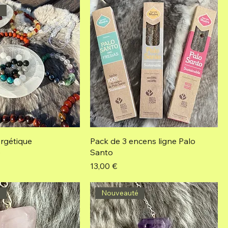
é
ergétique
Pack de 3 encens ligne Palo
é
Santo
Prix
13,00 €
é
Nouveauté