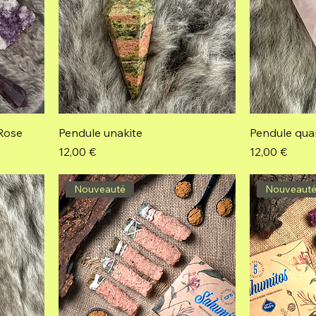
Rose
Pendule unakite
Pendule qua
Prix
Prix
12,00 €
12,00 €
Nouveauté
Nouveaut