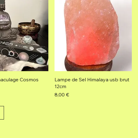
é
aculage Cosmos
Lampe de Sel Himalaya usb brut
12cm
Prix
8,00 €