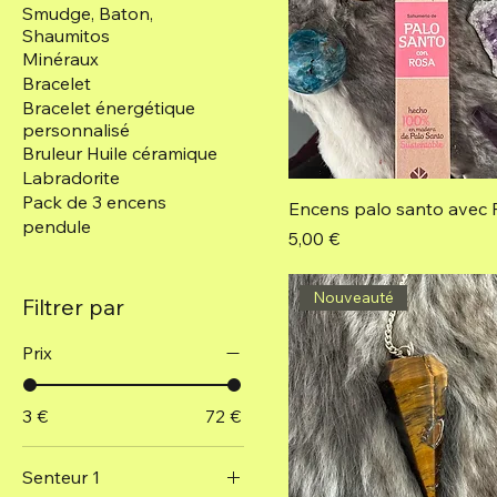
Smudge, Baton,
Shaumitos
Minéraux
Bracelet
Bracelet énergétique
personnalisé
Bruleur Huile céramique
Labradorite
Pack de 3 encens
Encens palo santo avec 
pendule
Prix
5,00 €
Nouveauté
Filtrer par
Prix
3 €
72 €
Senteur 1