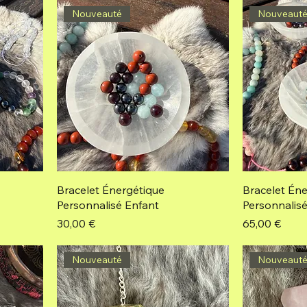
Nouveauté
Nouveaut
Bracelet Énergétique
Bracelet Én
Personnalisé Enfant
Personnalis
Prix
Prix
30,00 €
65,00 €
Nouveauté
Nouveaut