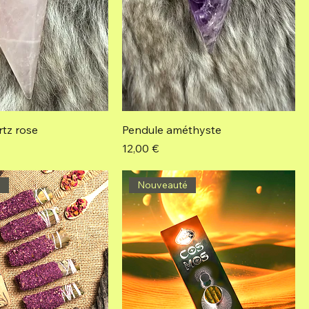
rtz rose
Pendule améthyste
Prix
12,00 €
é
Nouveauté