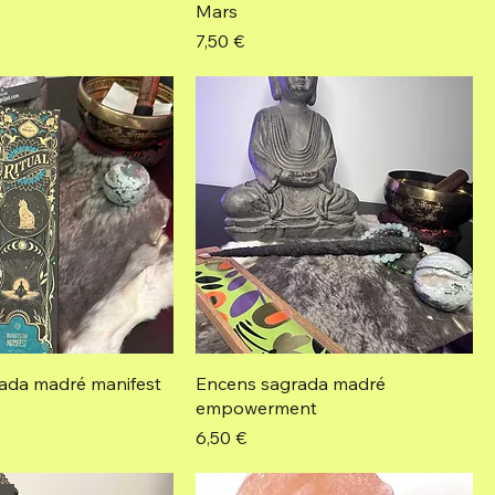
Mars
Prix
7,50 €
ada madré manifest
Encens sagrada madré
empowerment
Prix
6,50 €