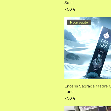
Soleil
Prix
7,50 €
Nouveauté
Encens Sagrada Madre 
Lune
Prix
7,50 €