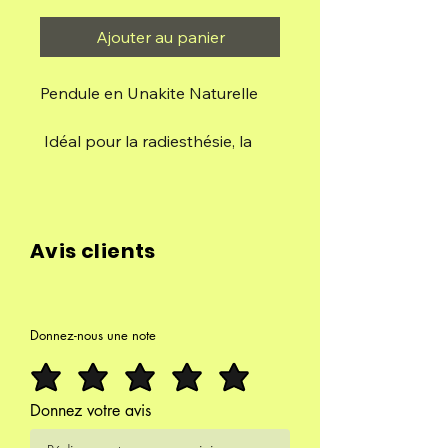
Ajouter au panier
Pendule en Unakite Naturelle
Idéal pour la radiesthésie, la
méditation et les pratiques
énergétiques.
Pierre naturelle d’unakite,
Avis clients
souvent associée à l’équilibre
émotionnel, à l’harmonie et au
lâcher-prise.
Donnez-nous une note
Convient aussi bien aux
débutants qu’aux praticiens
expérimentés en radiesthésie.
Donnez votre avis