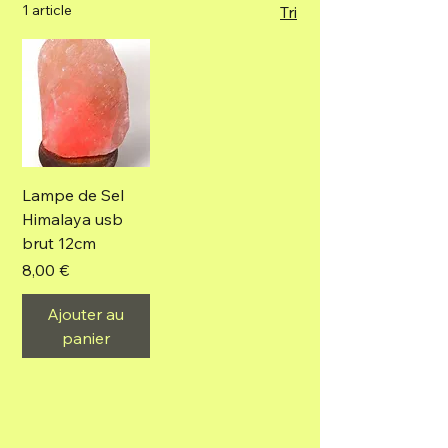
1 article
Tri
Lampe de Sel
Himalaya usb
brut 12cm
Prix
8,00 €
Ajouter au
panier