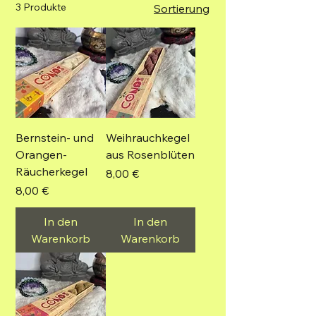
3 Produkte
Sortierung
Bernstein- und
Weihrauchkegel
Orangen-
aus Rosenblüten
Räucherkegel
Preis
8,00 €
Preis
8,00 €
In den
In den
Warenkorb
Warenkorb