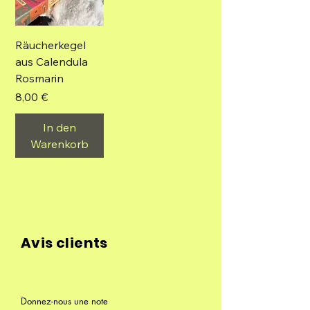
Räucherkegel
aus Calendula
Rosmarin
Preis
8,00 €
In den
Warenkorb
Avis clients
Donnez-nous une note