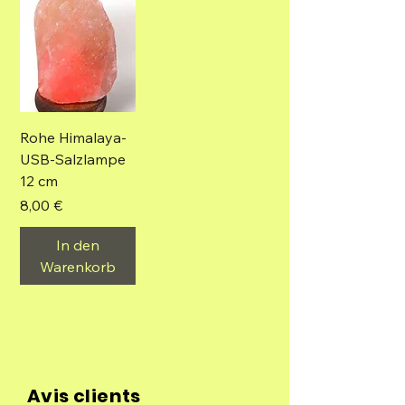
Rohe Himalaya-
USB-Salzlampe
12 cm
Preis
8,00 €
In den
Warenkorb
Avis clients