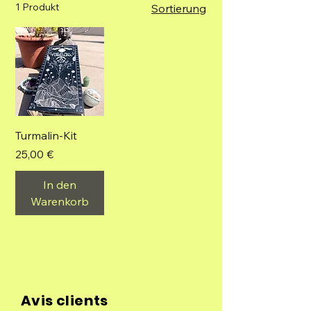
1 Produkt
Sortierung
Turmalin-Kit
Preis
25,00 €
In den
Warenkorb
Avis clients