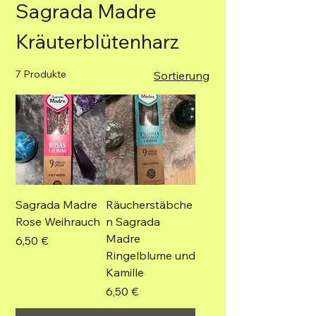
Sagrada Madre
Kräuterblütenharz
7 Produkte
Sortierung
Sagrada Madre
Räucherstäbche
Rose Weihrauch
n Sagrada
Madre
Preis
6,50 €
Ringelblume und
Kamille
Preis
6,50 €