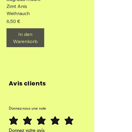
Zimt Anis
Weihrauch
Preis
6,50 €
In den
Warenkorb
Avis clients
Donnez-nous une note
Donnez votre avis