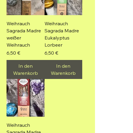
Weihrauch
Weihrauch
Sagrada Madre
Sagrada Madre
weißer
Eukalyptus
Weihrauch
Lorbeer
Preis
Preis
6,50 €
6,50 €
In den
In den
Warenkorb
Warenkorb
Weihrauch
Sagrada Madre