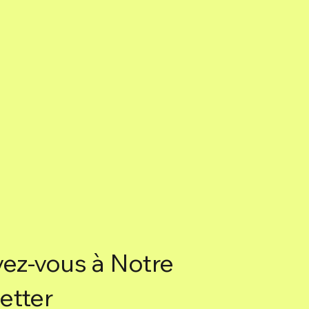
heures
Nettoyage • harmonie
vez-vous à Notre
etter