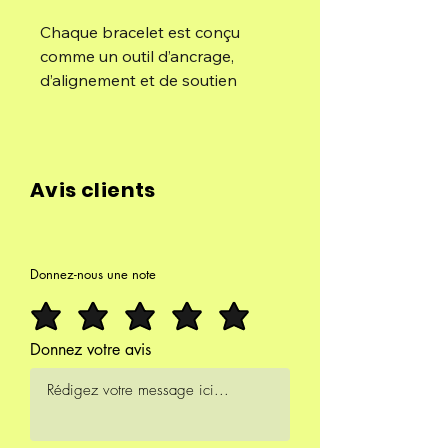
Chaque bracelet est conçu
comme un outil d’ancrage,
d’alignement et de soutien
énergétique.
Avec l’aide d’une
énergéticienne, je sélectionne
Avis clients
les pierres avec le plus grand
soin, selon leur qualité
vibratoire, mais aussi selon
l’intention profonde que vous
Donnez-nous une note
souhaitez poser.
L’ordre des pierres, la
Donnez votre avis
combinaison et l’énergie du
bracelet sont canalisés et
choisis spécifiquement pour
vous.