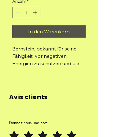
Anzahl
*
In den Warenkorb
Bernstein, bekannt für seine
Fähigkeit, vor negativen
Energien zu schützen und die
Stimmung zu verbessern,
verbindet sich mit der Frische
und Freude der Orange und
schafft eine Synergie, die Ihnen
Avis clients
hilft, Stress zu bekämpfen, den
Geist zu erfrischen und Freude
und Positivität in Ihr Leben zu
bringen.
Donnez-nous une note
Schachtel mit 8 Kegeln.