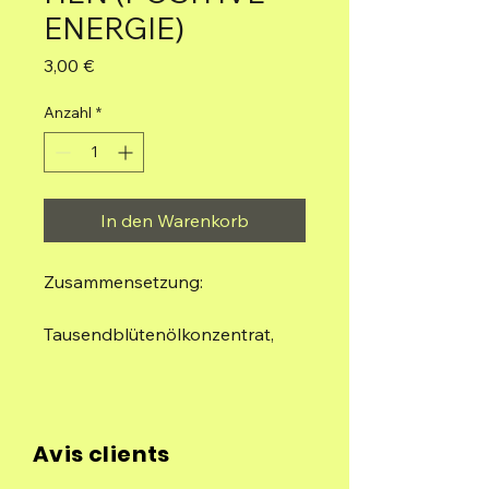
ENERGIE)
Preis
3,00 €
Anzahl
*
In den Warenkorb
Zusammensetzung:
Tausendblütenölkonzentrat,
Holzkohle, natürliches
Bindemittel und Salz.
Beutel mit 5 Sticks
Avis clients