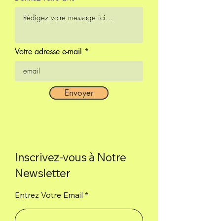
charbon de bois, liant naturel et
sel.
1H environ
Votre adresse e-mail
6 bâtonnets de 23 cm
Envoyer
Inscrivez-vous à Notre
Newsletter
Entrez Votre Email