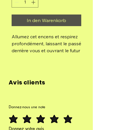
In den Warenkorb
Allumez cet encens et respirez
profondément, laissant le passé
derrière vous et ouvrant le futur
à toutes les possibilités.
Calmement, concentrez votre
esprit sur une lumière
rayonnante dans le cœur et
Avis clients
emportez avec vous cette
énergie aux possibilités infinies
tout au long de la journée pour
manifester vos souhaits.
Donnez-nous une note
Composition:
Huile aromatique concentrée,
Donnez votre avis