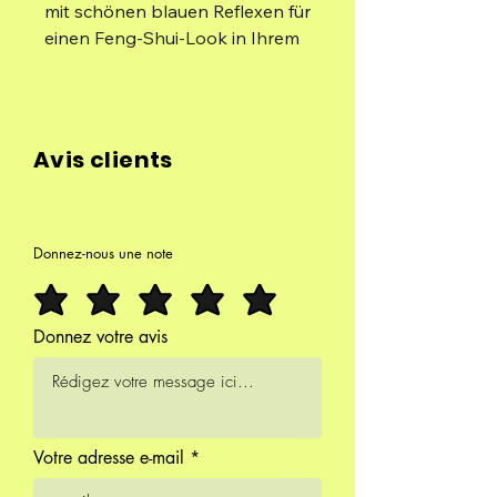
mit schönen blauen Reflexen für
einen Feng-Shui-Look in Ihrem
Interieur.
Dieser Labradorit bietet Ihnen
Schutz für Ihr Zuhause, indem er
Avis clients
Energien absorbiert
Negativ.
392 g
Donnez-nous une note
6,3 cm/9 cm/3,5 cm
Donnez votre avis
Votre adresse e-mail