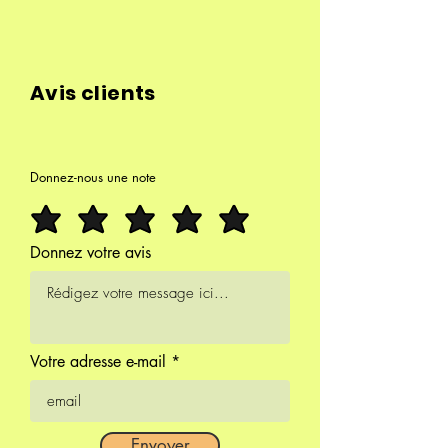
Rosenquarz mit dem
Herzchakra in Verbindung
gebracht. Es bringt Ruhe,
Frieden und Gelassenheit. Es ist
Avis clients
das Symbol der Liebe, Sanftheit
und Zärtlichkeit.
839 g
Donnez-nous une note
8,5 cm Durchmesser
Donnez votre avis
Votre adresse e-mail
Envoyer