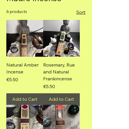
6 products
Sort
Natural Amber
Rosemary, Rue
Incense
and Natural
Frankincense
Price
€5.50
Price
€5.50
Add to Cart
Add to Cart