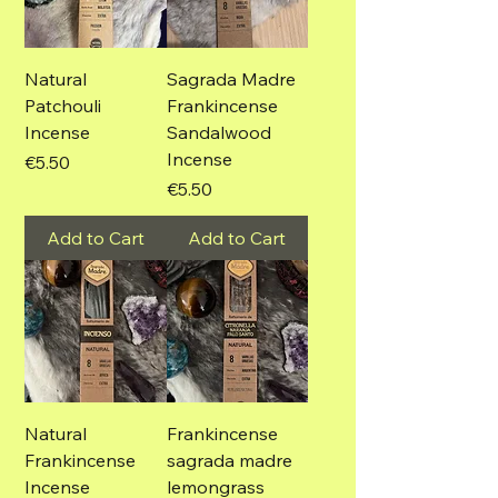
Natural
Sagrada Madre
Patchouli
Frankincense
Incense
Sandalwood
Incense
Price
€5.50
Price
€5.50
Add to Cart
Add to Cart
Natural
Frankincense
Frankincense
sagrada madre
Incense
lemongrass