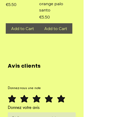
orange palo
Price
€5.50
santo
Price
€5.50
Add to Cart
Add to Cart
Avis clients
Donnez-nous une note
Donnez votre avis