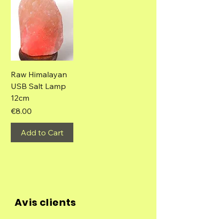
Raw Himalayan
USB Salt Lamp
12cm
Price
€8.00
Add to Cart
Avis clients