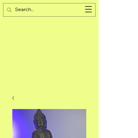
Guijad
Cart