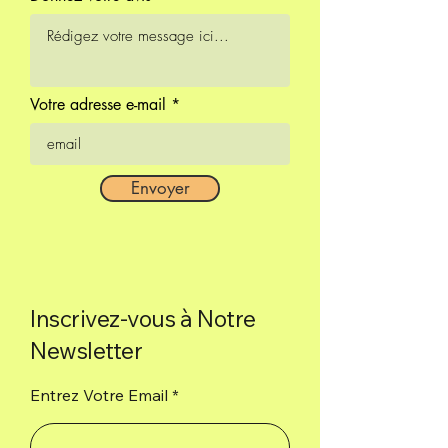
Composition : Huile aromatique
concentrée, charbon de bois,
liant naturel et sel.
1H environ
Votre adresse e-mail
6 tiges de 23 cm
Envoyer
Inscrivez-vous à Notre
Newsletter
Entrez Votre Email