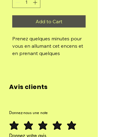
Add to Cart
Prenez quelques minutes pour
vous en allumant cet encens et
en prenant quelques
respirations conscientes pour
vous ancrer dans le moment
présent. En concentrant votre
attention sur votre respiration,
Avis clients
vos pensées s’estompent
naturellement, vidant votre
esprit et laissant place à la
manifestation de nouvelles
Donnez-nous une note
réalités, comme l’abondance de
ce que vous désirez.
Donnez votre avis