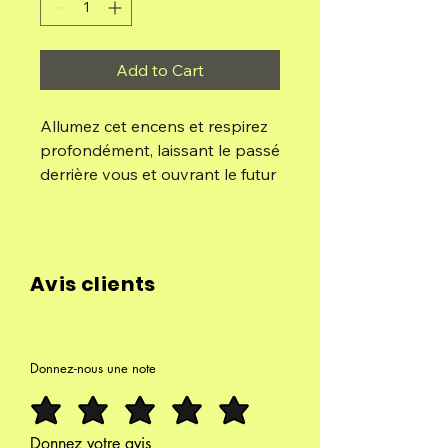
Add to Cart
Allumez cet encens et respirez
profondément, laissant le passé
derrière vous et ouvrant le futur
à toutes les possibilités.
Calmement, concentrez votre
esprit sur une lumière
rayonnante dans le cœur et
Avis clients
emportez avec vous cette
énergie aux possibilités infinies
tout au long de la journée pour
manifester vos souhaits.
Donnez-nous une note
Composition:
Huile aromatique concentrée,
Donnez votre avis