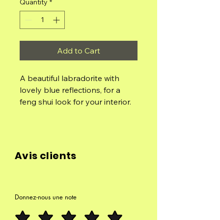
Quantity
*
Add to Cart
A beautiful labradorite with
lovely blue reflections, for a
feng shui look for your interior.
This labradorite will bring you
protection for your home by
absorbing negative energies.
Avis clients
1075g
7.5cm/13cm/6cm
Donnez-nous une note