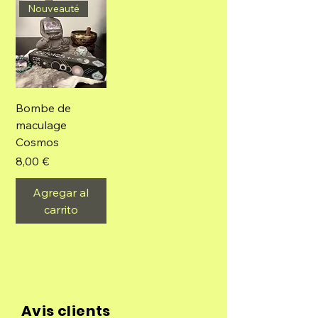
Nouveauté
Bombe de
maculage
Cosmos
Precio
8,00 €
Agregar al
carrito
Avis clients