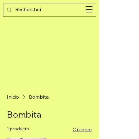
Guijad
Carrito
Inicio
Bombita
Bombita
1 producto
Ordenar