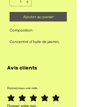
Ajouter au panier
Composition :
Concentré d'huile de jasmin,
charbon de bois, liant naturel et
sel.
Le jasmin éveille la joie, son
Avis clients
doux parfum remplit l'air
d'optimisme et de bonheur.
Sachet de 5 batonnets
Donnez-nous une note
Donnez votre avis