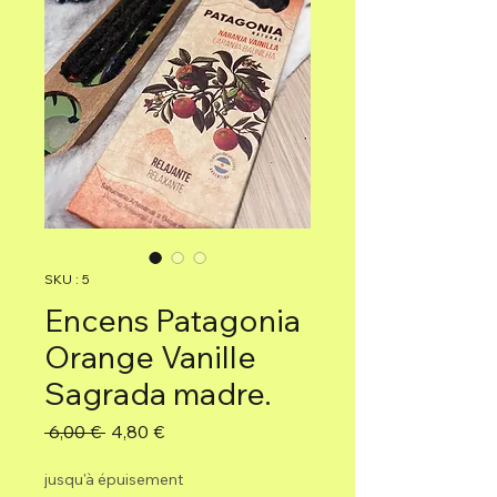
SKU : 5
Encens Patagonia
Orange Vanille
Sagrada madre.
Prix
Prix
 6,00 € 
4,80 €
original
promotionnel
jusqu'à épuisement