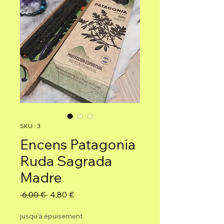
SKU : 3
Encens Patagonia
Ruda Sagrada
Madre
Prix
Prix
 6,00 € 
4,80 €
original
promotionnel
jusqu'à épuisement