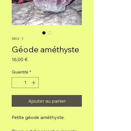
SKU : 1
Géode améthyste
Prix
16,00 €
Quantité
*
Ajouter au panier
Petite géode améthyste.