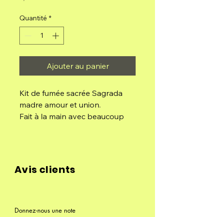
Quantité
*
Ajouter au panier
Kit de fumée sacrée Sagrada
madre amour et union.
Fait à la main avec beaucoup
d'amour.
Composition : 4 charbons
végétaux et 4 perles
Avis clients
aromatiques aux herbes
aromatiques, résines naturelles,
huiles essentielles et liant
naturel.
Donnez-nous une note